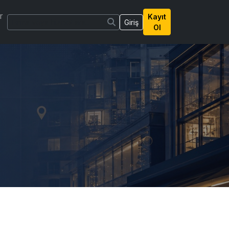
r
Kayıt
Giriş
Ol