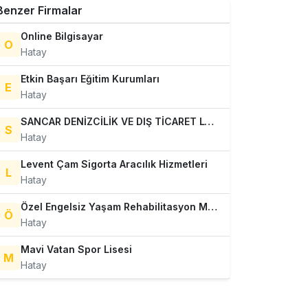
Benzer Firmalar
Online Bilgisayar
O
Hatay
Etkin Başarı Eğitim Kurumları
E
Hatay
SANCAR DENİZCİLİK VE DIŞ TİCARET LTD. ŞTİ.
S
Hatay
Levent Çam Sigorta Aracılık Hizmetleri
L
Hatay
Özel Engelsiz Yaşam Rehabilitasyon Merkezi
Ö
Hatay
Mavi Vatan Spor Lisesi
M
Hatay