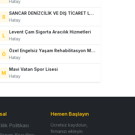
Hatay
SANCAR DENİZCİLİK VE DIŞ TİCARET LTD. ŞTİ.
S
Hatay
Levent Çam Sigorta Aracılık Hizmetleri
L
Hatay
Özel Engelsiz Yaşam Rehabilitasyon Merkezi
Ö
Hatay
Mavi Vatan Spor Lisesi
M
Hatay
sal
Hemen Başlayın
lilik Politikası
Ücretsiz kaydolun,
firmanızı ekleyin.