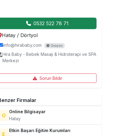
0532 522 78 71
Hatay
/
Dörtyol
info@hirababy.com
Onaysız
Hira Baby - Bebek Masajı & Hidroterapi ve SPA
Merkezi
Sorun Bildir
Benzer Firmalar
Online Bilgisayar
O
Hatay
Etkin Başarı Eğitim Kurumları
E