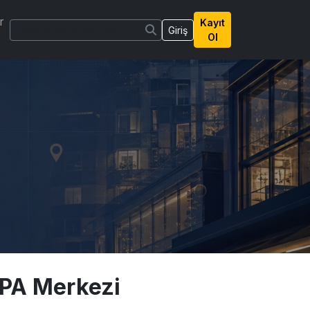
r
Kayıt
Giriş
Ol
SPA Merkezi