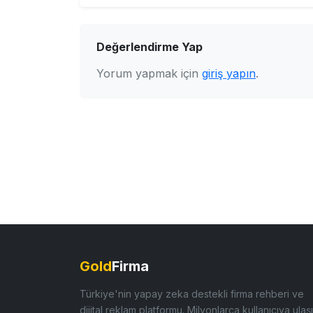
Değerlendirme Yap
Yorum yapmak için
giriş yapın
.
Gold
Firma
Türkiye'nin yapay zeka destekli firma rehberi ve
dijital reklam platformu. Milyonlarca kullanıcıya ulaşı