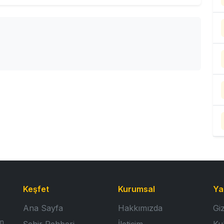
Keşfet
Kurumsal
Ya
Ana Sayfa
Hakkımızda
Giz
n,