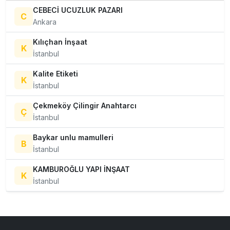
CEBECİ UCUZLUK PAZARI
C
Ankara
Kılıçhan İnşaat
K
İstanbul
Kalite Etiketi
K
İstanbul
Çekmeköy Çilingir Anahtarcı
Ç
İstanbul
Baykar unlu mamulleri
B
İstanbul
KAMBUROĞLU YAPI İNŞAAT
K
İstanbul