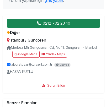
Yorum yapmak için
giriş yapın
.
0212 702 20 10
Diğer
İstanbul
/
Güngören
Merkez Mh Gençosman Cd, No 11, Güngören - İstanbul
Google Maps
Yandex Maps
laboratuvar@turcert.com.tr
Onaysız
HASAN KUTLU
Sorun Bildir
Benzer Firmalar