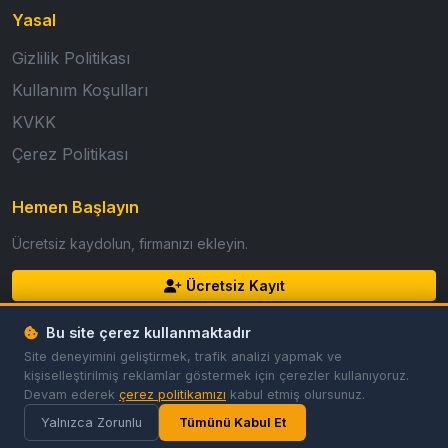
Yasal
Gizlilik Politikası
Kullanım Koşulları
KVKK
Çerez Politikası
Hemen Başlayın
Ücretsiz kaydolun, firmanızı ekleyin.
Ücretsiz Kayıt
Giriş Yap
Bu site çerez kullanmaktadır
Site deneyimini geliştirmek, trafik analizi yapmak ve
kişiselleştirilmiş reklamlar göstermek için çerezler kullanıyoruz.
Devam ederek
çerez politikamızı
kabul etmiş olursunuz.
© 2026 GoldFirma. Tüm hakları saklıdır.
Gizlilik
Koşullar
Çerezler
Çerez Tercihleri
Yalnızca Zorunlu
Tümünü Kabul Et