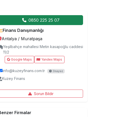
0850 225 25 07
Finans Danışmanlığı
Antalya
/
Muratpaşa
Yeşilbahçe mahallesi Metin kasapoğlu caddesi
11/2
Google Maps
Yandex Maps
info@kuzeyfinans.com.tr
Onaysız
Kuzey Finans
Sorun Bildir
Benzer Firmalar