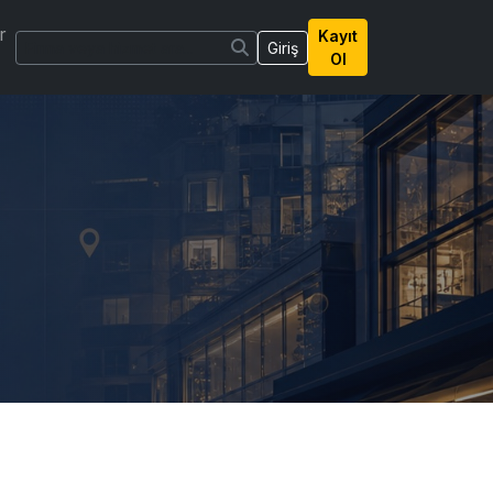
r
Kayıt
Giriş
Ol