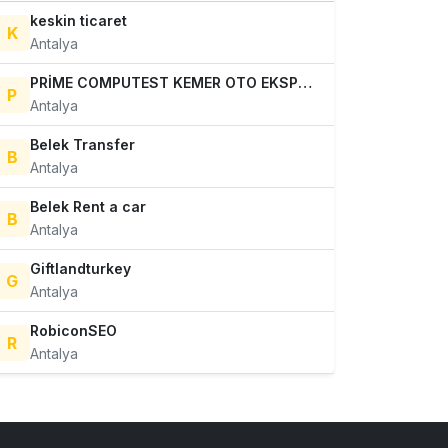
keskin ticaret
K
Antalya
PRİME COMPUTEST KEMER OTO EKSPERTİZ
P
Antalya
Belek Transfer
B
Antalya
Belek Rent a car
B
Antalya
Giftlandturkey
G
Antalya
RobiconSEO
R
Antalya