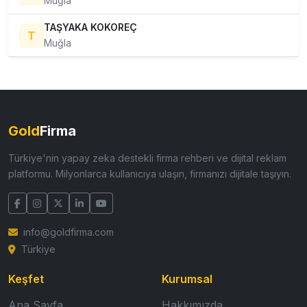
Muğla
TAŞYAKA KOKOREÇ
T
Muğla
Gold
Firma
Türkiye'nin yapay zeka destekli firma rehberi ve dijital reklam
platformu. Milyonlarca kullanıcıya ulaşın, firmanızı dijitale taşıyın.
info@goldfirma.com
Türkiye
Keşfet
Kurumsal
Ana Sayfa
Hakkımızda