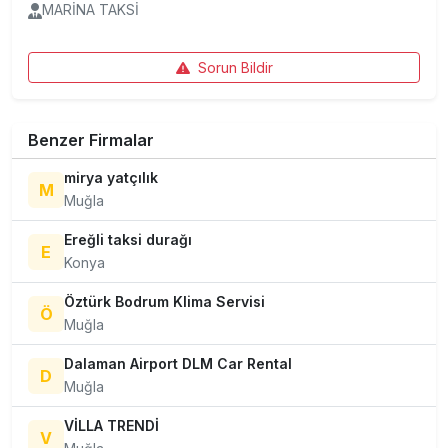
MARİNA TAKSİ
Sorun Bildir
Benzer Firmalar
mirya yatçılık
M
Muğla
Ereğli taksi durağı
E
Konya
Öztürk Bodrum Klima Servisi
Ö
Muğla
Dalaman Airport DLM Car Rental
D
Muğla
VİLLA TRENDİ
V