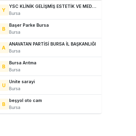
YSC KLİNİK GELİŞMİŞ ESTETİK VE MEDİKAL TEDAVİLER
Y
Bursa
Başer Parke Bursa
B
Bursa
ANAVATAN PARTİSİ BURSA İL BAŞKANLIĞI
A
Bursa
Bursa Arıtma
B
Bursa
Unite sarayi
U
Bursa
beşyol oto cam
B
Bursa