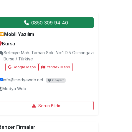
0850 309 94 40
Mobil Yazılım
Bursa
Selimiye Mah. Tarhan Sok. No:1 D:5 Osmangazi
Bursa / Türkiye
Google Maps
Yandex Maps
info@medyaweb.net
Onaysız
Medya Web
Sorun Bildir
Benzer Firmalar