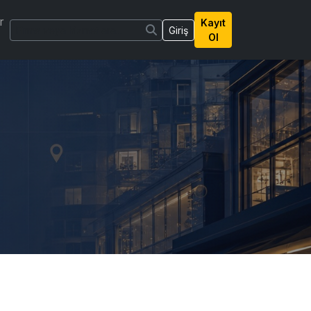
r
Kayıt
Giriş
Ol