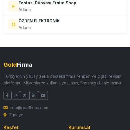
Fantazi Dünyası Erotıc Shop
F
Adana
ÖZDEN ELEKTRONİK
Ö
Adana
Gold
Firma
Türkiye'nin yapay zeka destekli firma rehberi ve dijital reklam
platformu. Milyonlarca kullanıcıya ulaşın, firmanızı dijitale taşıyın.
info@goldfirma.com
Türkiye
Keşfet
Kurumsal