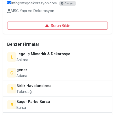
info@msgdekorasyon.com
Onaysız
MSG Yapı ve Dekorasyon
Sorun Bildir
Benzer Firmalar
Lego İç Mimarlık & Dekorasyo
L
Ankara
gener
G
Adana
Birlik Havalandırma
B
Tekirdağ
Başer Parke Bursa
B
Bursa