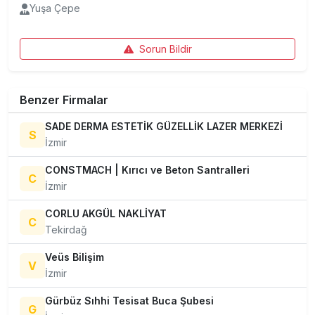
Yuşa Çepe
Sorun Bildir
Benzer Firmalar
SADE DERMA ESTETİK GÜZELLİK LAZER MERKEZİ
S
İzmir
CONSTMACH | Kırıcı ve Beton Santralleri
C
İzmir
CORLU AKGÜL NAKLİYAT
C
Tekirdağ
Veüs Bilişim
V
İzmir
Gürbüz Sıhhi Tesisat Buca Şubesi
G