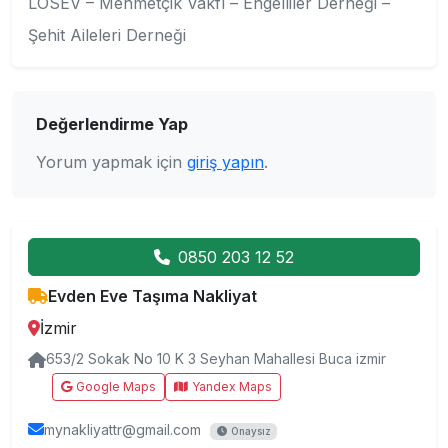
LÖSEV – Mehmetçik Vakfı – Engelliler Derneği –
Şehit Aileleri Derneği
Değerlendirme Yap
Yorum yapmak için
giriş yapın
.
0850 203 12 52
Evden Eve Taşıma Nakliyat
İzmir
653/2 Sokak No 10 K 3 Seyhan Mahallesi Buca izmir
Google Maps
Yandex Maps
mynakliyattr@gmail.com
Onaysız