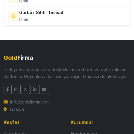
İzmir
Gürbüz Sıhhi Tesisat
G
İzmir
Gold
Firma
Türkiye'nin yapay zeka destekli firma rehberi ve dijital reklam
platformu. Milyonlarca kullanıcıya ulaşın, firmanızı dijitale taşıyın.
info@goldfirma.com
Türkiye
Keşfet
Kurumsal
Ana Sayfa
Hakkımızda