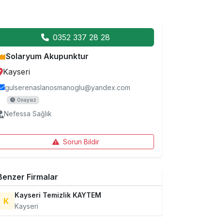
0352 337 28 28
Solaryum Akupunktur
Kayseri
gulserenaslanosmanoglu@yandex.com
Onaysız
Nefessa Sağlık
Sorun Bildir
Benzer Firmalar
Kayseri Temizlik KAYTEM
K
Kayseri