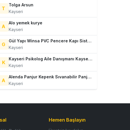
Tolga Arsun
T
Kayseri
Alo yemek kurye
A
Kayseri
Gül Yapı Winsa PVC Pencere Kapı Sistemleri Kayseri
G
Kayseri
Kayseri Psikolog Aile Danışmanı Kayseri Perspektif Pdm Klinik Psikolog Kayseri
K
Kayseri
Alenda Panjur Kepenk Sıvanabilir Panjur Kutusu Yalıtımlı Panjur Otomatik Kapı
A
Kayseri
sal
Hemen Başlayın