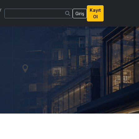
r
Kayıt
Giriş
Ol