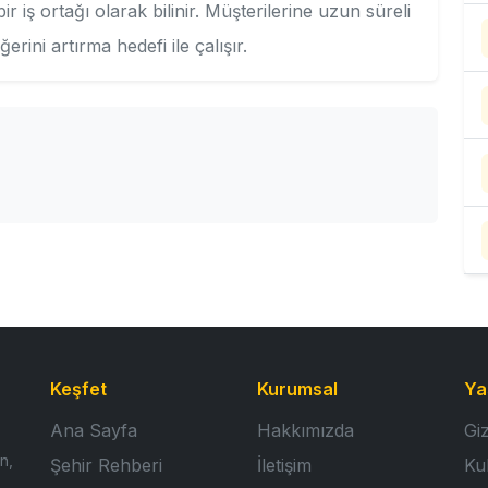
 iş ortağı olarak bilinir. Müşterilerine uzun süreli
ini artırma hedefi ile çalışır.
Keşfet
Kurumsal
Ya
Ana Sayfa
Hakkımızda
Giz
n,
Şehir Rehberi
İletişim
Ku