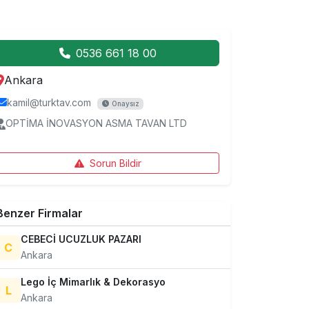
0536 661 18 00
Ankara
kamil@turktav.com
Onaysız
OPTİMA İNOVASYON ASMA TAVAN LTD
Sorun Bildir
Benzer Firmalar
CEBECİ UCUZLUK PAZARI
C
Ankara
Lego İç Mimarlık & Dekorasyo
L
Ankara