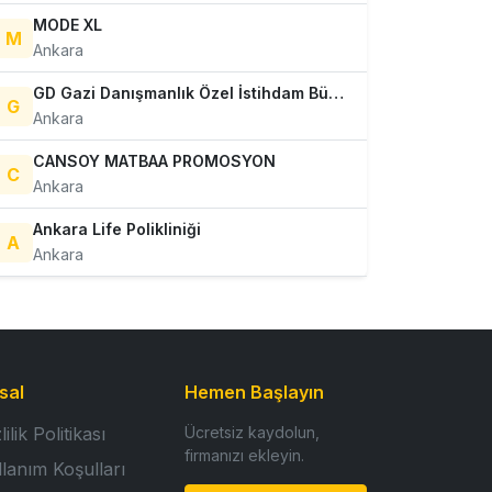
MODE XL
M
Ankara
GD Gazi Danışmanlık Özel İstihdam Bürosu Ltd.Şti.
G
Ankara
CANSOY MATBAA PROMOSYON
C
Ankara
Ankara Life Polikliniği
A
Ankara
sal
Hemen Başlayın
lilik Politikası
Ücretsiz kaydolun,
firmanızı ekleyin.
llanım Koşulları