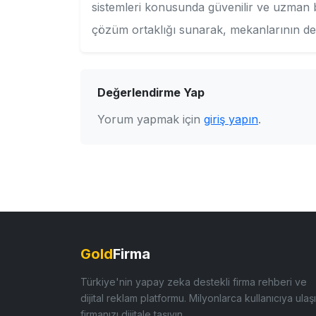
sistemleri konusunda güvenilir ve uzman bir
çözüm ortaklığı sunarak, mekanlarının değer
Değerlendirme Yap
Yorum yapmak için
giriş yapın
.
Gold
Firma
Türkiye'nin yapay zeka destekli firma rehberi ve
dijital reklam platformu. Milyonlarca kullanıcıya ulaşı
firmanızı dijitale taşıyın.