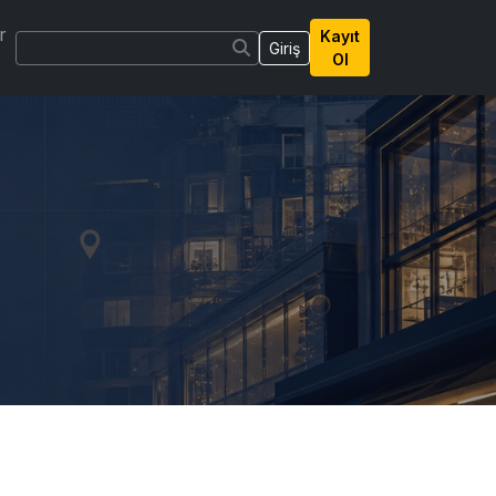
r
Kayıt
Giriş
Ol