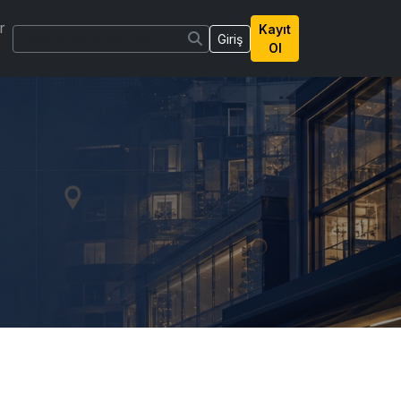
r
Kayıt
Giriş
Ol