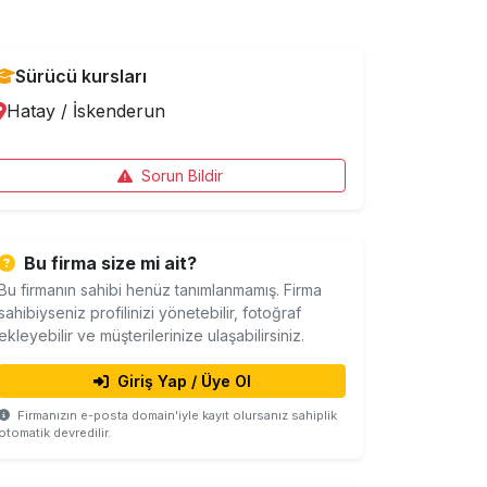
Sürücü kursları
Hatay
/
İskenderun
Sorun Bildir
Bu firma size mi ait?
Bu firmanın sahibi henüz tanımlanmamış. Firma
sahibiyseniz profilinizi yönetebilir, fotoğraf
ekleyebilir ve müşterilerinize ulaşabilirsiniz.
Giriş Yap / Üye Ol
Firmanızın e-posta domain'iyle kayıt olursanız sahiplik
otomatik devredilir.