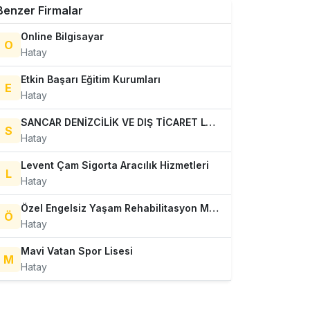
Benzer Firmalar
Online Bilgisayar
O
Hatay
Etkin Başarı Eğitim Kurumları
E
Hatay
SANCAR DENİZCİLİK VE DIŞ TİCARET LTD. ŞTİ.
S
Hatay
Levent Çam Sigorta Aracılık Hizmetleri
L
Hatay
Özel Engelsiz Yaşam Rehabilitasyon Merkezi
Ö
Hatay
Mavi Vatan Spor Lisesi
M
Hatay