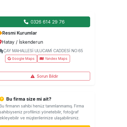
0326 614 29 76
Resmi Kurumlar
Hatay
/
İskenderun
ÇAY MAHALLESİ ULUCAMİ CADDESİ NO:65
Google Maps
Yandex Maps
Sorun Bildir
Bu firma size mi ait?
Bu firmanın sahibi henüz tanımlanmamış. Firma
sahibiyseniz profilinizi yönetebilir, fotoğraf
ekleyebilir ve müşterilerinize ulaşabilirsiniz.