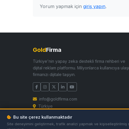
Yorum yapmak için
giriş yapın
.
Gold
Firma
Türkiye'nin yapay zeka destekli firma rehberi ve
dijital reklam platformu. Milyonlarca kullanıcıya ulaşı
firmanızı dijitale taşıyın.
info@goldfirma.com
Türkiye
Bu site çerez kullanmaktadır
Site deneyimini geliştirmek, trafik analizi yapmak ve kişiselleştiril
© 2026 GoldFirma. Tüm hakları saklıdır.