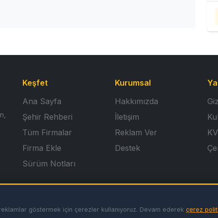
Keşfet
Kurumsal
Ya
Ana Sayfa
Hakkımızda
Giz
n,
Şehir Rehberi
İletişim
Ku
Tüm Firmalar
Reklam Ver
KV
Firma Ekle
Destek
Çer
Sürüm Notları
miş reklamlar göstermek için çerezler kullanıyoruz. Devam ederek
çerez polit