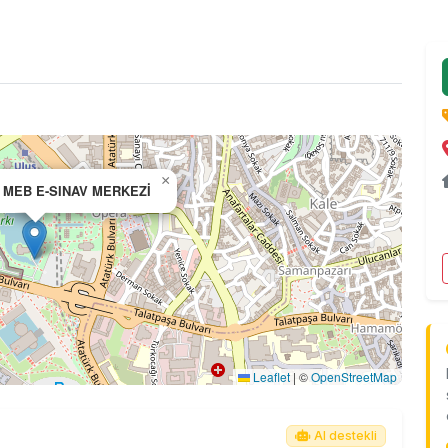
×
 MEB E-SINAV MERKEZİ
Leaflet
|
©
OpenStreetMap
AI destekli