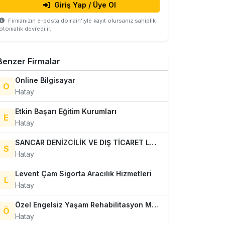
Giriş Yap / Üye Ol
Firmanızın e-posta domain'iyle kayıt olursanız sahiplik
otomatik devredilir.
Benzer Firmalar
Online Bilgisayar
O
Hatay
Etkin Başarı Eğitim Kurumları
E
Hatay
SANCAR DENİZCİLİK VE DIŞ TİCARET LTD. ŞTİ.
S
Hatay
Levent Çam Sigorta Aracılık Hizmetleri
L
Hatay
Özel Engelsiz Yaşam Rehabilitasyon Merkezi
Ö
Hatay