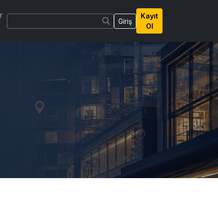
r
Kayıt
Giriş
Ol