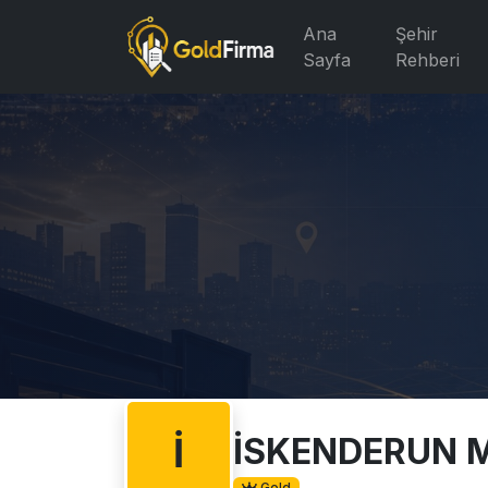
Ana
Şehir
Sayfa
Rehberi
İ
İSKENDERUN M
Gold