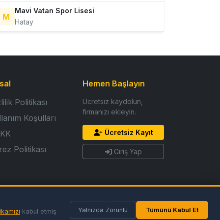
Mavi Vatan Spor Lisesi
M
Hatay
sal
Hemen Başlayın
lilik Politikası
Ücretsiz kaydolun,
firmanızı ekleyin.
llanım Koşulları
Ücretsiz Kayıt
KK
ez Politikası
Giriş Yap
Yalnızca Zorunlu
Tümünü Kabul Et
ikamızı
kabul etmiş
Gizlilik
Koşullar
Çerezler
Çerez Tercihleri