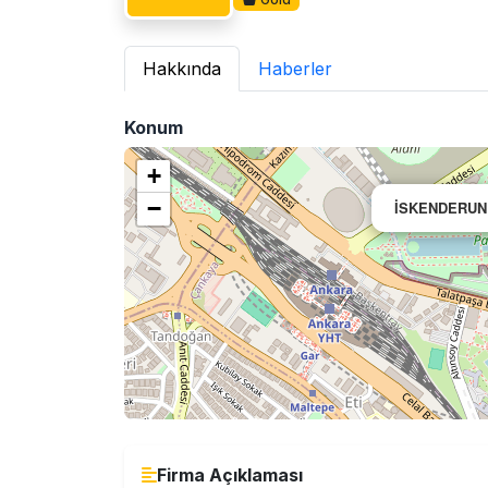
Hakkında
Haberler
Konum
+
−
İSKENDERUN
Firma Açıklaması