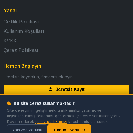
Yasal
Gizlilik Politikası
Kullanım Koşulları
KVKK
Çerez Politikası
Hemen Başlayın
Ücretsiz kaydolun, firmanızı ekleyin.
Ücretsiz Kayıt
Giriş Yap
Bu site çerez kullanmaktadır
Site deneyimini geliştirmek, trafik analizi yapmak ve
kişiselleştirilmiş reklamlar göstermek için çerezler kullanıyoruz.
Devam ederek
çerez politikamızı
kabul etmiş olursunuz.
© 2026 GoldFirma. Tüm hakları saklıdır.
Gizlilik
Koşullar
Çerezler
Çerez Tercihleri
Yalnızca Zorunlu
Tümünü Kabul Et