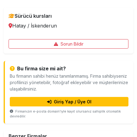
Sürücü kursları
Hatay
/
İskenderun
Sorun Bildir
Bu firma size mi ait?
Bu firmanın sahibi henüz tanımlanmamış. Firma sahibiyseniz
profilinizi yönetebilir, fotoğraf ekleyebilir ve müşterilerinize
ulaşabilirsiniz.
Giriş Yap / Üye Ol
Firmanızın e-posta domain'iyle kayıt olursanız sahiplik otomatik
devredilir.
Benzer Firmalar