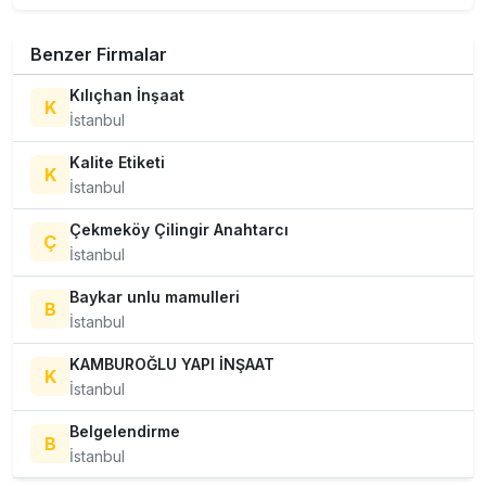
Benzer Firmalar
Kılıçhan İnşaat
K
İstanbul
Kalite Etiketi
K
İstanbul
Çekmeköy Çilingir Anahtarcı
Ç
İstanbul
Baykar unlu mamulleri
B
İstanbul
KAMBUROĞLU YAPI İNŞAAT
K
İstanbul
Belgelendirme
B
İstanbul