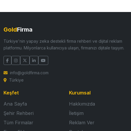
Gold
Firma
Türkiye'nin yapay zeka destekli firma rehberi ve dijital reklam
platformu. Milyonlarca kullanıcıya ulaşın, firmanızı dijitale taşıyın.
info@goldfirma.com
Türkiye
Keşfet
Kurumsal
Ana Sayfa
Hakkımızda
Şehir Rehberi
İletişim
Tüm Firmalar
Reklam Ver