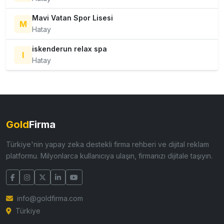
Mavi Vatan Spor Lisesi
M
Hatay
iskenderun relax spa
I
Hatay
Gold
Firma
Türkiye'nin yapay zeka destekli firma rehberi ve dijital reklam
platformu. Milyonlarca kullanıcıya ulaşın, firmanızı dijitale taşıyın.
info@goldfirma.com
Türkiye