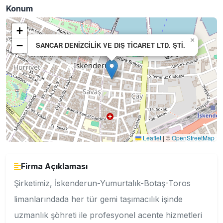
Konum
+
×
−
SANCAR DENİZCİLİK VE DIŞ TİCARET LTD. ŞTİ.
Leaflet
|
©
OpenStreetMap
Firma Açıklaması
Şirketimiz, İskenderun-Yumurtalık-Botaş-Toros
limanlarındada her tür gemi taşımacılık işinde
uzmanlık şöhreti ile profesyonel acente hizmetleri