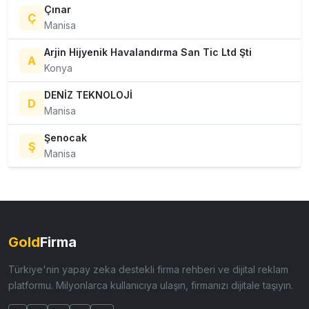
Çınar
Ç
Manisa
Arjin Hijyenik Havalandırma San Tic Ltd Şti
A
Konya
DENİZ TEKNOLOJİ
D
Manisa
Şenocak
Ş
Manisa
Gold
Firma
Türkiye'nin yapay zeka destekli firma rehberi ve dijital reklam
platformu. Milyonlarca kullanıcıya ulaşın, firmanızı dijitale taşıyın.