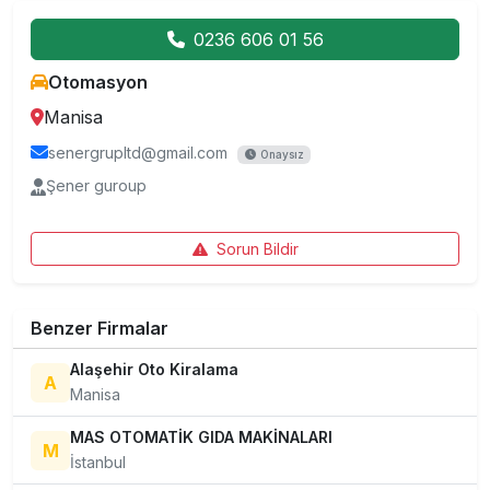
0236 606 01 56
Otomasyon
Manisa
senergrupltd@gmail.com
Onaysız
Şener guroup
Sorun Bildir
Benzer Firmalar
Alaşehir Oto Kiralama
A
Manisa
MAS OTOMATİK GIDA MAKİNALARI
M
İstanbul