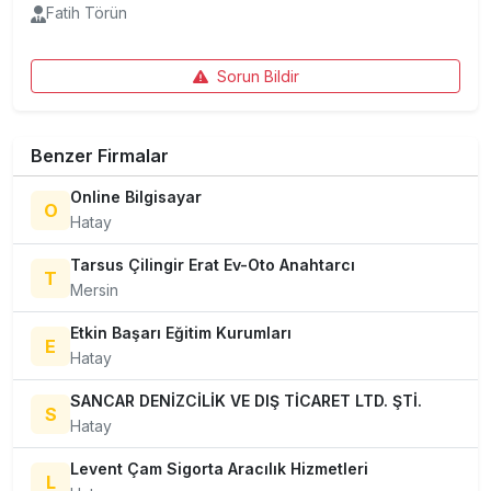
Fatih Törün
Sorun Bildir
Benzer Firmalar
Online Bilgisayar
O
Hatay
Tarsus Çilingir Erat Ev-Oto Anahtarcı
T
Mersin
Etkin Başarı Eğitim Kurumları
E
Hatay
SANCAR DENİZCİLİK VE DIŞ TİCARET LTD. ŞTİ.
S
Hatay
Levent Çam Sigorta Aracılık Hizmetleri
L