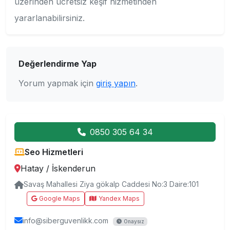
üzerinden ücretsiz keşif hizmetinden
yararlanabilirsiniz.
Değerlendirme Yap
Yorum yapmak için
giriş yapın
.
0850 305 64 34
Seo Hizmetleri
Hatay
/
İskenderun
Savaş Mahallesi Ziya gökalp Caddesi No:3 Daire:101
Google Maps
Yandex Maps
info@siberguvenlikk.com
Onaysız