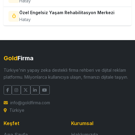
Hatay
Özel Engelsiz Yaşam Rehabilitasyon Merkezi
Ö
Hatay
Gold
Firma
Türkiye'nin yapay zeka destekli firma rehberi ve dijital reklam
platformu. Milyonlarca kullanıcıya ulaşın, firmanızı dijitale taşıyın.
info@goldfirma.com
Türkiye
Keşfet
Kurumsal
Ana Sayfa
Hakkımızda