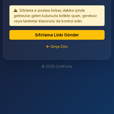
Sıfırlama e-postası birkaç dakika içinde
gelmezse gelen kutunuzla birlikte spam, gereksiz
veya tanıtımlar klasörünü de kontrol edin.
Sıfırlama Linki Gönder
Girişe Dön
© 2026 GoldFirma