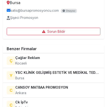
Bursa
satis@bursapromosyoncu.com
Onaysız
Şişeci Promosyon
Sorun Bildir
Benzer Firmalar
Çağlar Reklam
Ç
Kocaeli
YSC KLİNİK GELİŞMİŞ ESTETİK VE MEDİKAL TEDAVİLER
Y
Bursa
CANSOY MATBAA PROMOSYON
C
Ankara
Ck İpTv
C