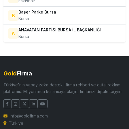
Eskişehir
Başer Parke Bursa
B
Bursa
ANAVATAN PARTİSİ BURSA İL BAŞKANLIĞI
A
Bursa
Gold
Firma
Türkiye'nin yapay zeka destekli firma rehberi ve dijital reklam
platformu. Milyonlarca kullanıcıya ulaşın, firmanızı dijitale taşıyın.
info@goldfirma.com
Türkiye