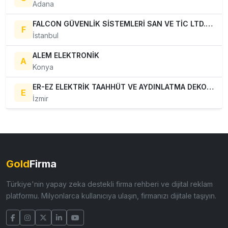
Adana
FALCON GÜVENLİK SİSTEMLERİ SAN VE TİC LTD.ŞTİ
F
İstanbul
ALEM ELEKTRONİK
A
Konya
ER-EZ ELEKTRİK TAAHHÜT VE AYDINLATMA DEKORASYON
E
İzmir
Gold
Firma
Türkiye'nin yapay zeka destekli firma rehberi ve dijital reklam
platformu. Milyonlarca kullanıcıya ulaşın, firmanızı dijitale taşıyın.