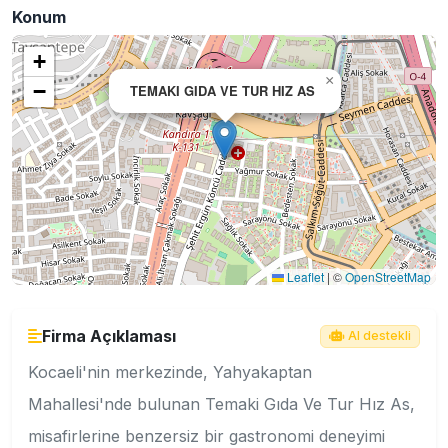
Konum
+
×
−
TEMAKI GIDA VE TUR HIZ AS
Leaflet
|
©
OpenStreetMap
Firma Açıklaması
AI destekli
Kocaeli'nin merkezinde, Yahyakaptan
Mahallesi'nde bulunan Temaki Gıda Ve Tur Hız As,
misafirlerine benzersiz bir gastronomi deneyimi