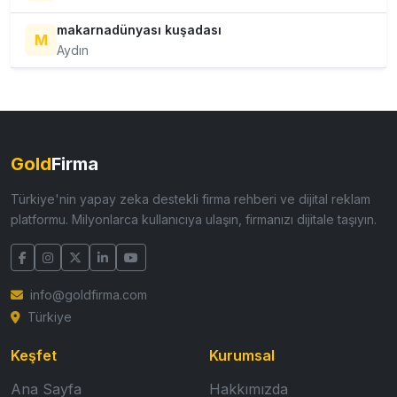
makarnadünyası kuşadası
M
Aydın
Gold
Firma
Türkiye'nin yapay zeka destekli firma rehberi ve dijital reklam
platformu. Milyonlarca kullanıcıya ulaşın, firmanızı dijitale taşıyın.
info@goldfirma.com
Türkiye
Keşfet
Kurumsal
Ana Sayfa
Hakkımızda