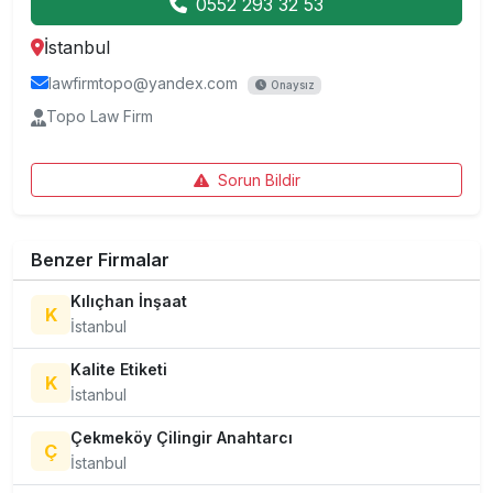
0552 293 32 53
İstanbul
lawfirmtopo@yandex.com
Onaysız
Topo Law Firm
Sorun Bildir
Benzer Firmalar
Kılıçhan İnşaat
K
İstanbul
Kalite Etiketi
K
İstanbul
Çekmeköy Çilingir Anahtarcı
Ç
İstanbul