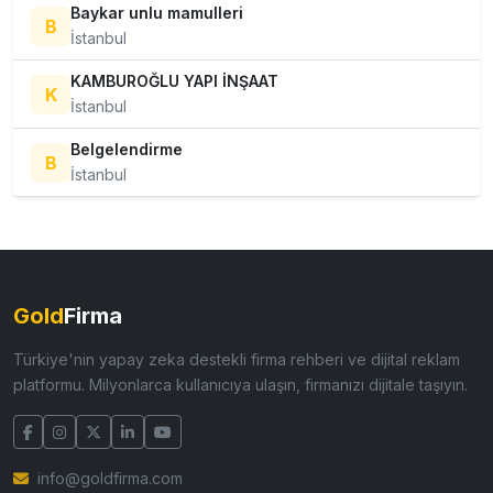
Baykar unlu mamulleri
B
İstanbul
KAMBUROĞLU YAPI İNŞAAT
K
İstanbul
Belgelendirme
B
İstanbul
Gold
Firma
Türkiye'nin yapay zeka destekli firma rehberi ve dijital reklam
platformu. Milyonlarca kullanıcıya ulaşın, firmanızı dijitale taşıyın.
info@goldfirma.com