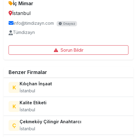
İç Mimar
İstanbul
info@timdizayn.com
Onaysız
Tümdizayn
Sorun Bildir
Benzer Firmalar
Kılıçhan İnşaat
K
İstanbul
Kalite Etiketi
K
İstanbul
Çekmeköy Çilingir Anahtarcı
Ç
İstanbul