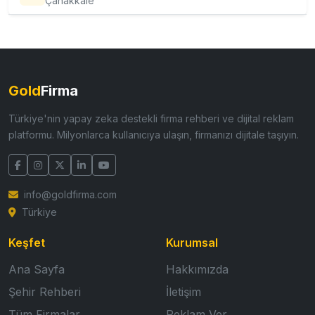
Çanakkale
Gold
Firma
Türkiye'nin yapay zeka destekli firma rehberi ve dijital reklam
platformu. Milyonlarca kullanıcıya ulaşın, firmanızı dijitale taşıyın.
info@goldfirma.com
Türkiye
Keşfet
Kurumsal
Ana Sayfa
Hakkımızda
Şehir Rehberi
İletişim
Tüm Firmalar
Reklam Ver