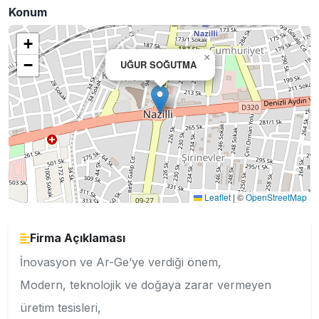
Konum
+
×
−
UĞUR SOĞUTMA
Leaflet
|
©
OpenStreetMap
Firma Açıklaması
İnovasyon ve Ar-Ge’ye verdiği önem,
Modern, teknolojik ve doğaya zarar vermeyen
üretim tesisleri,