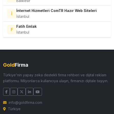
Balıkesir
İnternet Hizmetleri ComTR Hazır Web Siteleri
İ
İstanbul
Fatih Emlak
F
İstanbul
Gold
Firma
Türkiye'nin yapay zeka destekli firma rehberi ve dijital reklam
platformu. Milyonlarca kullanıcıya ulaşın, firmanızı dijitale taşıyın.
info@goldfirma.com
Türkiye