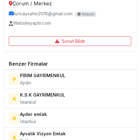
Çorum
/
Merkez
tuncaysahin2016@gmail.com
Onaysız
Websiteyaptir.com
Sorun Bildir
Benzer Firmalar
PİRİM GAYRİMENKUL
P
Aydın
K.S.K GAYRİMENKUL
K
İstanbul
Ayder emlak
A
İstanbul
Ayvalık Vizyon Emlak
A