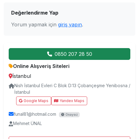
Değerlendirme Yap
Yorum yapmak için
giriş yapın
.
0850 207 28 50
Online Alışveriş Siteleri
İstanbul
Nish İstanbul Evleri C Blok D:13 Çobançeşme Yenibosna /
İstanbul
Google Maps
Yandex Maps
funal81@hotmail.com
Onaysız
Mehmet ÜNAL