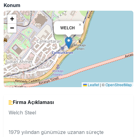
Konum
+
×
−
WELCH
Leaflet
|
©
OpenStreetMap
Firma Açıklaması
Welch Steel
1979 yılından günümüze uzanan süreçte