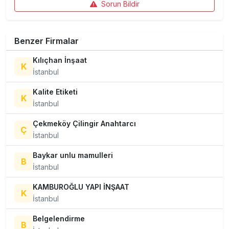
Sorun Bildir
Benzer Firmalar
Kılıçhan İnşaat
K
İstanbul
Kalite Etiketi
K
İstanbul
Çekmeköy Çilingir Anahtarcı
Ç
İstanbul
Baykar unlu mamulleri
B
İstanbul
KAMBUROĞLU YAPI İNŞAAT
K
İstanbul
Belgelendirme
B