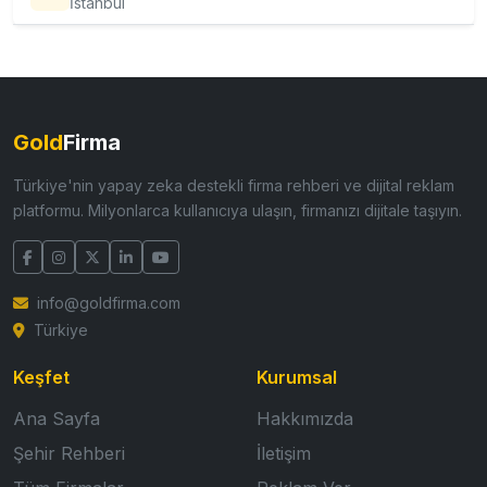
İstanbul
Gold
Firma
Türkiye'nin yapay zeka destekli firma rehberi ve dijital reklam
platformu. Milyonlarca kullanıcıya ulaşın, firmanızı dijitale taşıyın.
info@goldfirma.com
Türkiye
Keşfet
Kurumsal
Ana Sayfa
Hakkımızda
Şehir Rehberi
İletişim