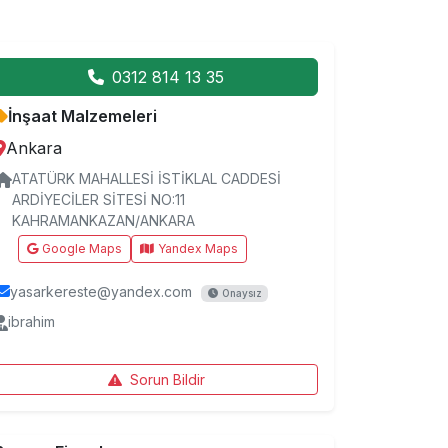
0312 814 13 35
İnşaat Malzemeleri
Ankara
ATATÜRK MAHALLESİ İSTİKLAL CADDESİ
ARDİYECİLER SİTESİ NO:11
KAHRAMANKAZAN/ANKARA
Google Maps
Yandex Maps
yasarkereste@yandex.com
Onaysız
ibrahim
Sorun Bildir