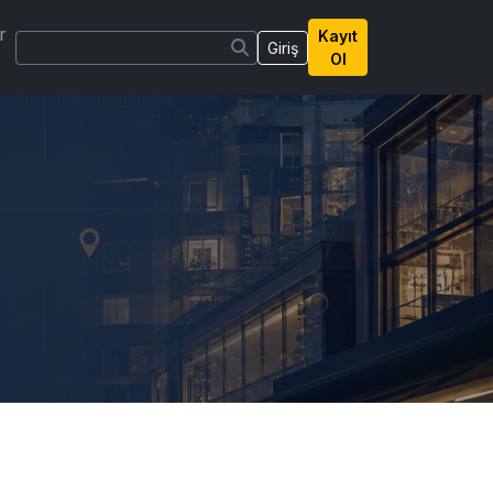
r
Kayıt
Giriş
Ol