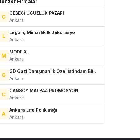
Benzer Firmalar
CEBECİ UCUZLUK PAZARI
C
Ankara
Lego İç Mimarlık & Dekorasyo
L
Ankara
MODE XL
M
Ankara
GD Gazi Danışmanlık Özel İstihdam Bürosu Ltd.Şti.
G
Ankara
CANSOY MATBAA PROMOSYON
C
Ankara
Ankara Life Polikliniği
A
Ankara