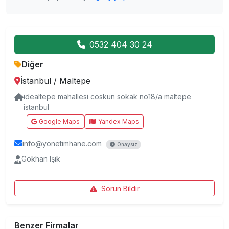
0532 404 30 24
Diğer
İstanbul
/
Maltepe
idealtepe mahallesi coskun sokak no18/a maltepe
istanbul
Google Maps
Yandex Maps
info@yonetimhane.com
Onaysız
Gökhan Işık
Sorun Bildir
Benzer Firmalar