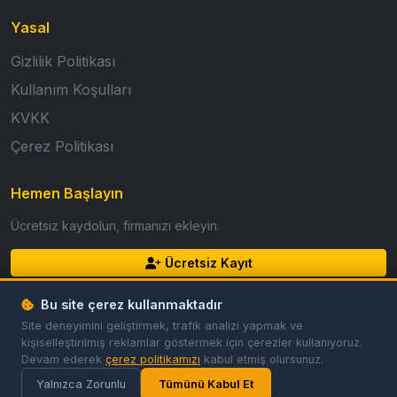
Yasal
Gizlilik Politikası
Kullanım Koşulları
KVKK
Çerez Politikası
Hemen Başlayın
Ücretsiz kaydolun, firmanızı ekleyin.
Ücretsiz Kayıt
Giriş Yap
Bu site çerez kullanmaktadır
Site deneyimini geliştirmek, trafik analizi yapmak ve
kişiselleştirilmiş reklamlar göstermek için çerezler kullanıyoruz.
Devam ederek
çerez politikamızı
kabul etmiş olursunuz.
© 2026 GoldFirma. Tüm hakları saklıdır.
Gizlilik
Koşullar
Çerezler
Çerez Tercihleri
Yalnızca Zorunlu
Tümünü Kabul Et