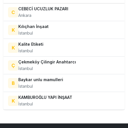
CEBECİ UCUZLUK PAZARI
C
Ankara
Kılıçhan İnşaat
K
İstanbul
Kalite Etiketi
K
İstanbul
Çekmeköy Çilingir Anahtarcı
Ç
İstanbul
Baykar unlu mamulleri
B
İstanbul
KAMBUROĞLU YAPI İNŞAAT
K
İstanbul