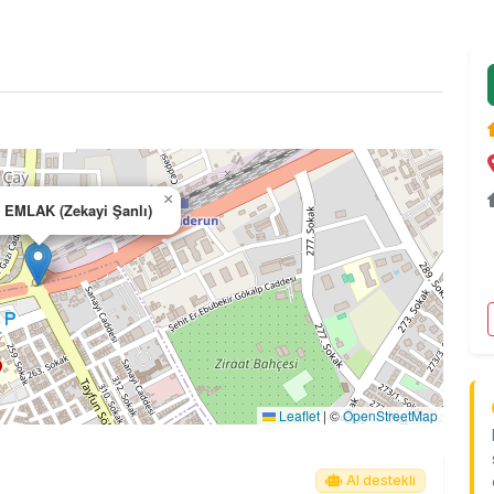
×
 EMLAK (Zekayi Şanlı)
Leaflet
|
©
OpenStreetMap
AI destekli