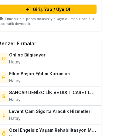
Giriş Yap / Üye Ol
Firmanızın e-posta domain'iyle kayıt olursanız sahiplik
otomatik devredilir.
Benzer Firmalar
Online Bilgisayar
O
Hatay
Etkin Başarı Eğitim Kurumları
E
Hatay
SANCAR DENİZCİLİK VE DIŞ TİCARET LTD. ŞTİ.
S
Hatay
Levent Çam Sigorta Aracılık Hizmetleri
L
Hatay
Özel Engelsiz Yaşam Rehabilitasyon Merkezi
Ö