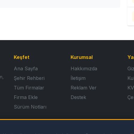
Keşfet
Kurumsal
Ya
Ana Sayfa
Hakkımızda
Giz
n,
Şehir Rehberi
İletişim
Ku
Tüm Firmalar
Reklam Ver
KV
Firma Ekle
Destek
Çer
Sürüm Notları