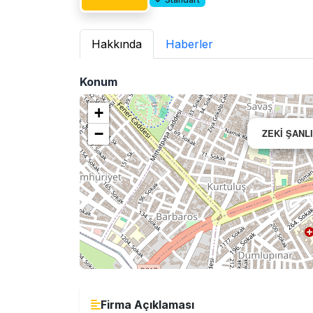
Hakkında
Haberler
Konum
+
−
ZEKİ ŞANLI
Firma Açıklaması