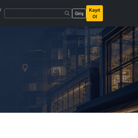
r
Kayıt
Giriş
Ol