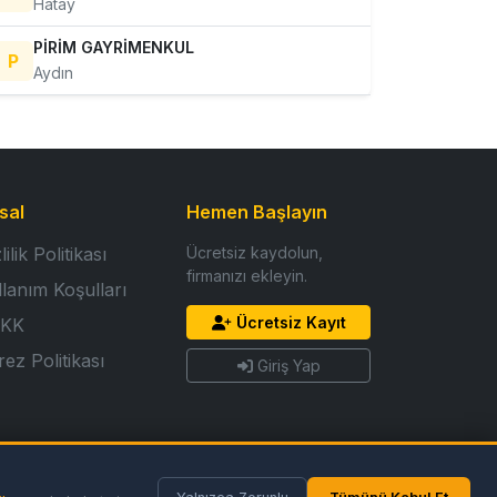
Hatay
PİRİM GAYRİMENKUL
P
Aydın
sal
Hemen Başlayın
lilik Politikası
Ücretsiz kaydolun,
firmanızı ekleyin.
llanım Koşulları
Ücretsiz Kayıt
KK
ez Politikası
Giriş Yap