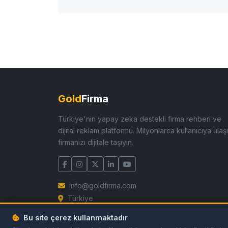
Gold
Firma
Türkiye'nin yapay zeka destekli firma rehberi ve
dijital reklam platformu. Milyonlarca kullanıcıya ulaşı
firmanızı dijitale taşıyın.
info@goldfirma.com
Türkiye
Bu site çerez kullanmaktadır