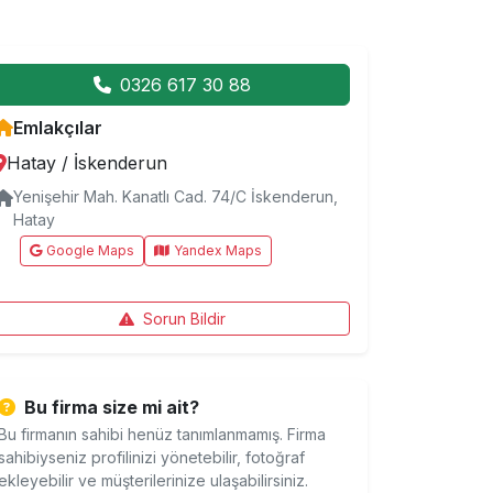
0326 617 30 88
Emlakçılar
Hatay
/
İskenderun
Yenişehir Mah. Kanatlı Cad. 74/C İskenderun,
Hatay
Google Maps
Yandex Maps
Sorun Bildir
Bu firma size mi ait?
Bu firmanın sahibi henüz tanımlanmamış. Firma
sahibiyseniz profilinizi yönetebilir, fotoğraf
ekleyebilir ve müşterilerinize ulaşabilirsiniz.