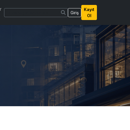
r
Kayıt
Giriş
Ol