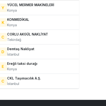
YÜCEL MERMER MAKİNELERİ
Y
Konya
KONMEDİKAL
K
Konya
CORLU AKGÜL NAKLİYAT
C
Tekirdağ
Demtaş Nakliyat
D
İstanbul
Ereğli taksi durağı
E
Konya
CKL Taşımacılık A.Ş.
C
İstanbul