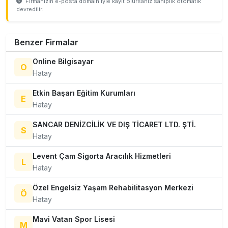
Firmanızın e-posta domain'iyle kayıt olursanız sahiplik otomatik
devredilir.
Benzer Firmalar
Online Bilgisayar
O
Hatay
Etkin Başarı Eğitim Kurumları
E
Hatay
SANCAR DENİZCİLİK VE DIŞ TİCARET LTD. ŞTİ.
S
Hatay
Levent Çam Sigorta Aracılık Hizmetleri
L
Hatay
Özel Engelsiz Yaşam Rehabilitasyon Merkezi
Ö
Hatay
Mavi Vatan Spor Lisesi
M