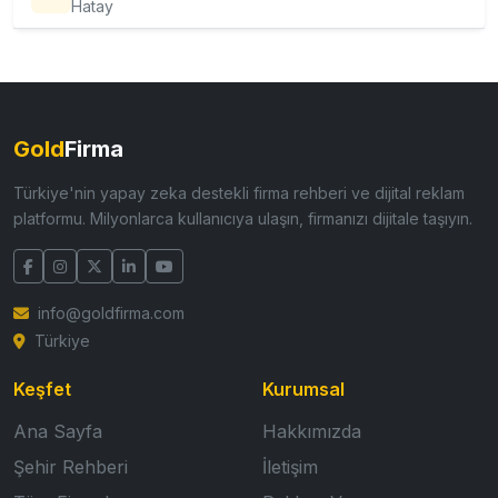
Hatay
Gold
Firma
Türkiye'nin yapay zeka destekli firma rehberi ve dijital reklam
platformu. Milyonlarca kullanıcıya ulaşın, firmanızı dijitale taşıyın.
info@goldfirma.com
Türkiye
Keşfet
Kurumsal
Ana Sayfa
Hakkımızda
Şehir Rehberi
İletişim