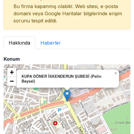
Bu firma kapanmış olabilir. Web sitesi, e-posta
domaini veya Google Haritalar bilgilerinde erişim
sorunu tespit edildi.
Hakkında
Haberler
Konum
+
×
KUPA DÖNER İSKENDERUN ŞUBESİ (Pelin
−
Baysal)