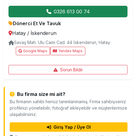
0326 613 00 74
Dönerci Et Ve Tavuk
Hatay
/
İskenderun
Savaş Mah. Ulu Cami Cad. 44 İskenderun, Hatay
Google Maps
Yandex Maps
Sorun Bildir
Bu firma size mi ait?
Bu firmanın sahibi henüz tanımlanmamış. Firma sahibiyseniz
profilinizi yönetebilir, fotoğraf ekleyebilir ve müşterilerinize
ulaşabilirsiniz.
Giriş Yap / Üye Ol