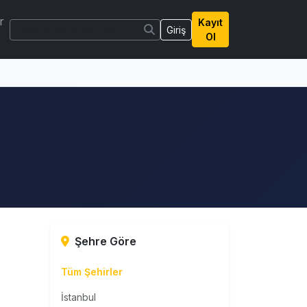
r
Kayıt
Giriş
Ol
Şehre Göre
Tüm Şehirler
İstanbul