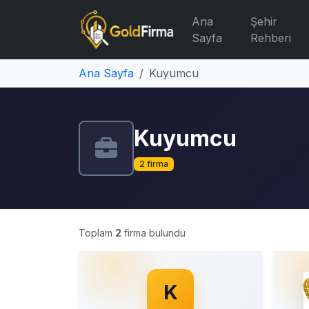
Ana
Şehir
Sayfa
Rehberi
Ana Sayfa
Kuyumcu
Kuyumcu
2 firma
Toplam
2
firma bulundu
K