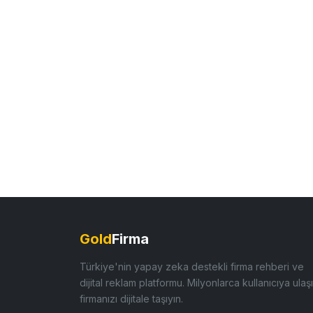
Gold
Firma
Türkiye'nin yapay zeka destekli firma rehberi ve
dijital reklam platformu. Milyonlarca kullanıcıya ulaşı
firmanızı dijitale taşıyın.