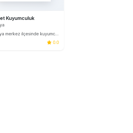
let Kuyumculuk
ya
amasya merkez ilçesinde kuyumculuk ve döviz bürosu hizmeti vermektedir.
0.0