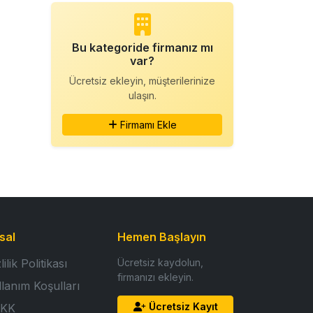
Bu kategoride firmanız mı
var?
Ücretsiz ekleyin, müşterilerinize
ulaşın.
Firmamı Ekle
sal
Hemen Başlayın
lilik Politikası
Ücretsiz kaydolun,
firmanızı ekleyin.
llanım Koşulları
Ücretsiz Kayıt
KK