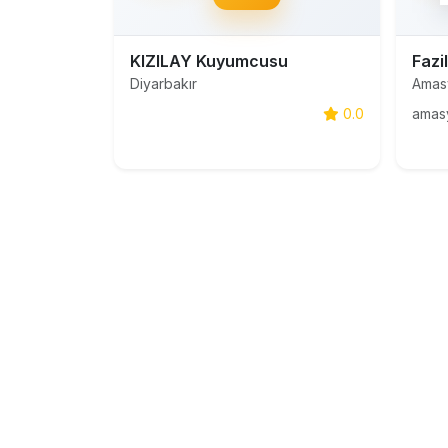
KIZILAY Kuyumcusu
Fazi
Diyarbakır
Amas
0.0