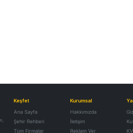
Keşfet
Kurumsal
Ya
Ana Sayfa
Hakkımızda
Giz
n,
Şehir Rehberi
İletişim
Ku
Tüm Firmalar
Reklam Ver
KV