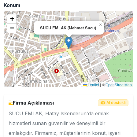
Konum
+
×
−
SUCU EMLAK (Mehmet Sucu)
Leaflet
|
©
OpenStreetMap
Firma Açıklaması
AI destekli
SUCU EMLAK, Hatay İskenderun'da emlak
hizmetleri sunan güvenilir ve deneyimli bir
emlakçıdır. Firmamız, müşterilerinin konut, işyeri