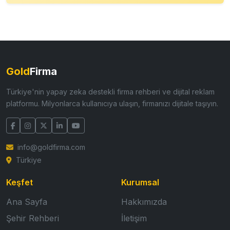
Gold
Firma
Türkiye'nin yapay zeka destekli firma rehberi ve dijital reklam
platformu. Milyonlarca kullanıcıya ulaşın, firmanızı dijitale taşıyın.
info@goldfirma.com
Türkiye
Keşfet
Kurumsal
Ana Sayfa
Hakkımızda
Şehir Rehberi
İletişim