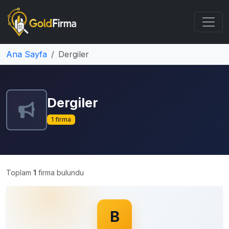
Ana Sayfa
Dergiler
Dergiler
1 firma
Toplam
1
firma bulundu
B