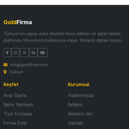
Gold
Firma
Türkiye'nin yapay zeka destekli firma rehberi ve dijital reklam
platformu. Milyonlarca kullanıcıya ulaşın, firmanızı dijitale taşıyın.
info@goldfirma.com
Türkiye
Keşfet
Kurumsal
Ana Sayfa
Hakkımızda
Şehir Rehberi
İletişim
Tüm Firmalar
Reklam Ver
Firma Ekle
Destek