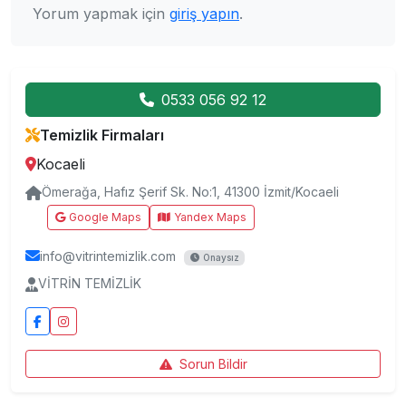
Yorum yapmak için
giriş yapın
.
0533 056 92 12
Temizlik Firmaları
Kocaeli
Ömerağa, Hafız Şerif Sk. No:1, 41300 İzmit/Kocaeli
Google Maps
Yandex Maps
info@vitrintemizlik.com
Onaysız
VİTRİN TEMİZLİK
Sorun Bildir