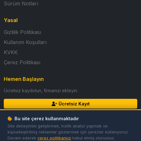
Sürüm Notları
Yasal
Gizlilik Politikası
Kullanım Koşulları
KVKK
Çerez Politikası
Hemen Başlayın
Ücretsiz kaydolun, firmanızı ekleyin.
Ücretsiz Kayıt
Giriş Yap
Bu site çerez kullanmaktadır
Site deneyimini geliştirmek, trafik analizi yapmak ve
kişiselleştirilmiş reklamlar göstermek için çerezler kullanıyoruz.
Devam ederek
çerez politikamızı
kabul etmiş olursunuz.
© 2026 GoldFirma. Tüm hakları saklıdır.