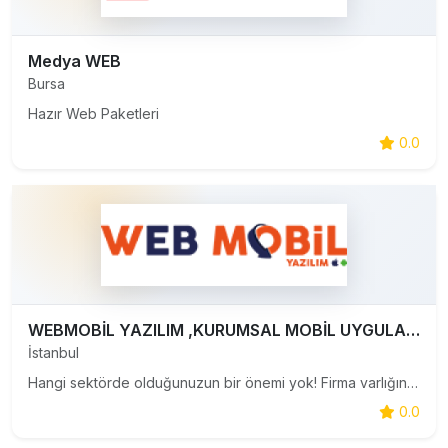
Medya WEB
Bursa
Hazır Web Paketleri
0.0
WEBMOBİL YAZILIM ,KURUMSAL MOBİL UYGULAMA ,YAZILIM DANIŞMANLIK HİZMETİ
İstanbul
Hangi sektörde olduğunuzun bir önemi yok! Firma varlığını dijital dünyaya taşımak istemeniz bizim için gayet yeterlidir. Mobil uygulama (kurumsal mobil uygulama ,android uygulama ,ios uygulama )ve mobil yazılım alanlarında vereceğimiz destekle dijital evrende profesyonel ve son teknoloji yazılımlarl
0.0