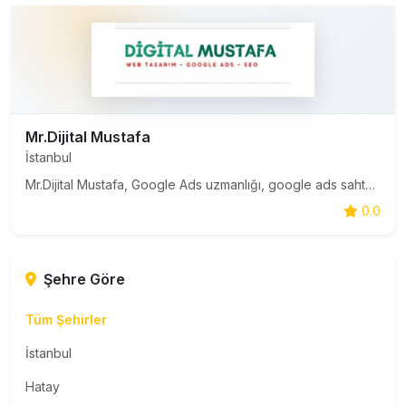
Mr.Dijital Mustafa
İstanbul
Mr.Dijital Mustafa, Google Ads uzmanlığı, google ads sahte tıklama engelleme stratejileri, SEO ve web tasarım hizmetleriyle işletmelere profesyonel dijital pazarlama çözümleri sunan lider bir markadır. Bütçenizi optimize ederek en yüksek dönüşümü elde etmenizi sağlar.
0.0
Şehre Göre
Tüm Şehirler
İstanbul
Hatay