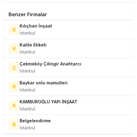
Benzer Firmalar
Kılıçhan İnşaat
K
İstanbul
Kalite Etiketi
K
İstanbul
Çekmeköy Çilingir Anahtarcı
Ç
İstanbul
Baykar unlu mamulleri
B
İstanbul
KAMBUROĞLU YAPI İNŞAAT
K
İstanbul
Belgelendirme
B
İstanbul