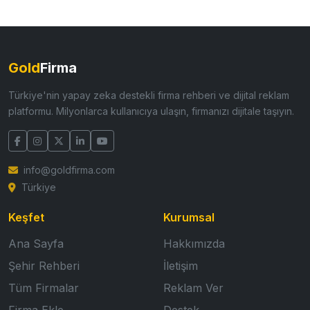
Gold
Firma
Türkiye'nin yapay zeka destekli firma rehberi ve dijital reklam
platformu. Milyonlarca kullanıcıya ulaşın, firmanızı dijitale taşıyın.
info@goldfirma.com
Türkiye
Keşfet
Kurumsal
Ana Sayfa
Hakkımızda
Şehir Rehberi
İletişim
Tüm Firmalar
Reklam Ver