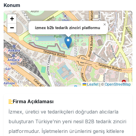
Konum
+
×
−
izmex b2b tedarik zinciri platformu
Leaflet
|
©
OpenStreetMap
Firma Açıklaması
İzmex, üretici ve tedarikçileri doğrudan alıcılarla
buluşturan Türkiye’nin yeni nesil B2B tedarik zinciri
platformudur. İşletmelerin ürünlerini geniş kitlelere