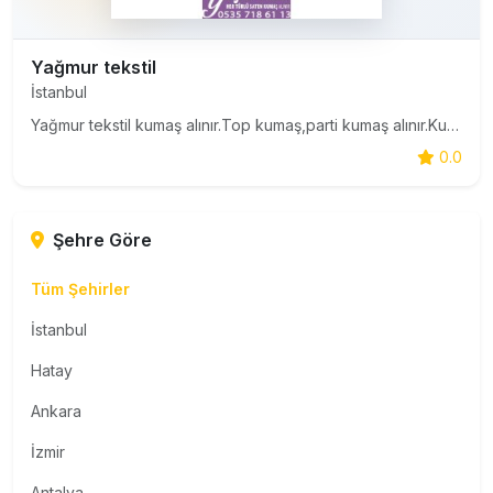
Yağmur tekstil
İstanbul
Yağmur tekstil kumaş alınır.Top kumaş,parti kumaş alınır.Kumaş alanlar.Parça kumaş alınır.Astar alınır,saten,sendi,krep,ham kumaş alınır.Şifon kumaş alıınr.
0.0
Şehre Göre
Tüm Şehirler
İstanbul
Hatay
Ankara
İzmir
Antalya