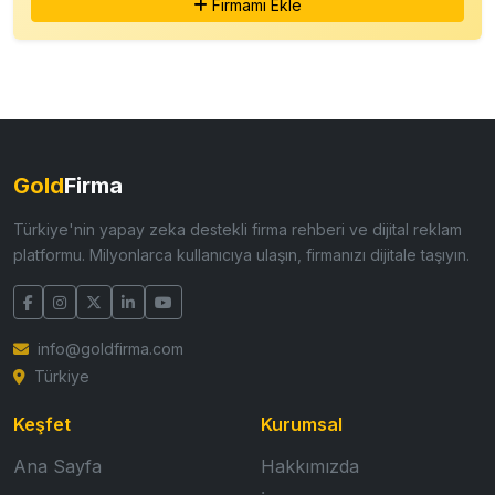
Firmamı Ekle
Gold
Firma
Türkiye'nin yapay zeka destekli firma rehberi ve dijital reklam
platformu. Milyonlarca kullanıcıya ulaşın, firmanızı dijitale taşıyın.
info@goldfirma.com
Türkiye
Keşfet
Kurumsal
Ana Sayfa
Hakkımızda