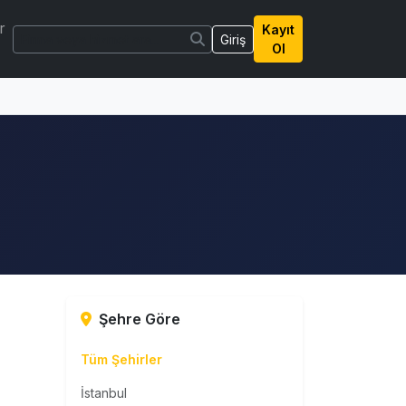
r
Kayıt
Giriş
Ol
Şehre Göre
Tüm Şehirler
İstanbul