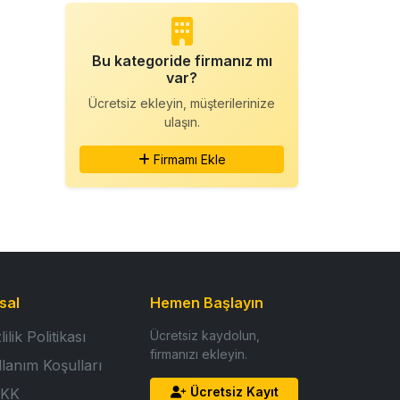
Bu kategoride firmanız mı
var?
Ücretsiz ekleyin, müşterilerinize
ulaşın.
Firmamı Ekle
sal
Hemen Başlayın
lilik Politikası
Ücretsiz kaydolun,
firmanızı ekleyin.
llanım Koşulları
Ücretsiz Kayıt
KK