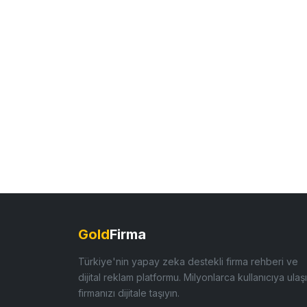
Gold
Firma
Türkiye'nin yapay zeka destekli firma rehberi ve
dijital reklam platformu. Milyonlarca kullanıcıya ulaşı
firmanızı dijitale taşıyın.