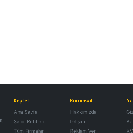
Keşfet
Kurumsal
Ya
Ana Sayfa
Hakkımızda
Giz
n,
Şehir Rehberi
İletişim
Ku
Tüm Firmalar
Reklam Ver
KV