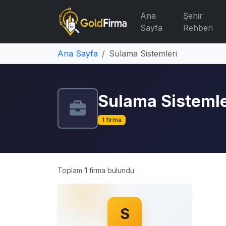
Ana
Şehir
Sayfa
Rehberi
Ana Sayfa
Sulama Sistemleri
Sulama Sistemle
1 firma
Toplam
1
firma bulundu
S