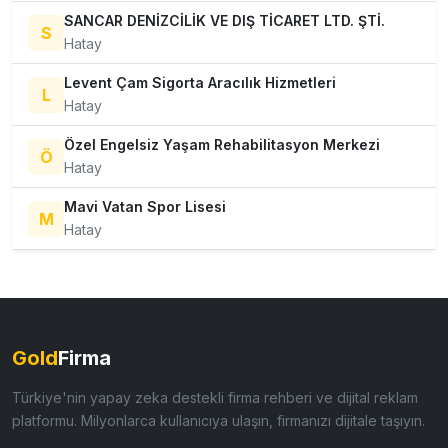
SANCAR DENİZCİLİK VE DIŞ TİCARET LTD. ŞTİ.
S
Hatay
Levent Çam Sigorta Aracılık Hizmetleri
L
Hatay
Özel Engelsiz Yaşam Rehabilitasyon Merkezi
Ö
Hatay
Mavi Vatan Spor Lisesi
M
Hatay
Gold
Firma
Türkiye'nin yapay zeka destekli firma rehberi ve dijital reklam
platformu. Milyonlarca kullanıcıya ulaşın, firmanızı dijitale taşıyın.