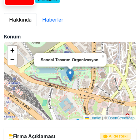
Hakkında
Haberler
Konum
+
×
−
Sandal Tasarım Organizasyon
Leaflet
|
©
OpenStreetMap
Firma Açıklaması
AI destekli