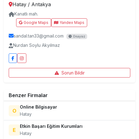
Hatay
/
Antakya
Kanatlı mah.
Google Maps
Yandex Maps
sandal.tan33@gmail.com
Onaysız
Nurdan Soylu Akyılmaz
Sorun Bildir
Benzer Firmalar
Online Bilgisayar
O
Hatay
Etkin Başarı Eğitim Kurumları
E
Hatay