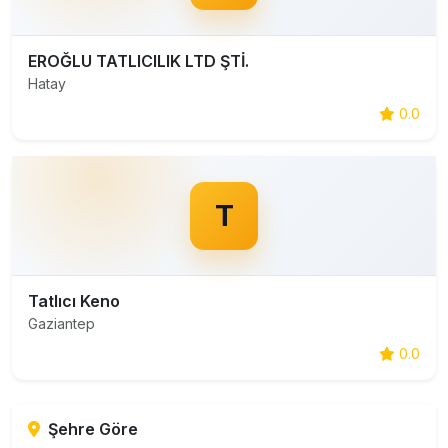
EROĞLU TATLICILIK LTD ŞTİ.
Hatay
0.0
T
Tatlıcı Keno
Gaziantep
0.0
Şehre Göre