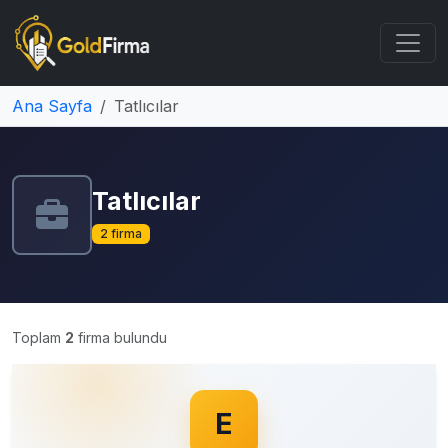
Ana Sayfa
Tatlıcılar
Tatlıcılar
2 firma
Toplam
2
firma bulundu
E