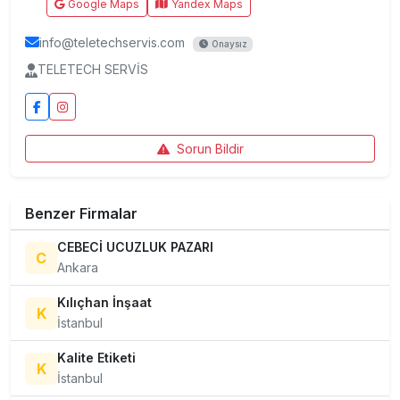
Google Maps
Yandex Maps
info@teletechservis.com
Onaysız
TELETECH SERVİS
Sorun Bildir
Benzer Firmalar
CEBECİ UCUZLUK PAZARI
C
Ankara
Kılıçhan İnşaat
K
İstanbul
Kalite Etiketi
K
İstanbul