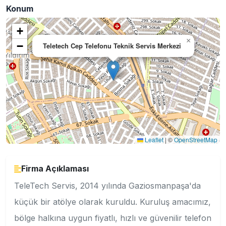
Konum
+
×
−
Teletech Cep Telefonu Teknik Servis Merkezi
Leaflet
|
©
OpenStreetMap
Firma Açıklaması
TeleTech Servis, 2014 yılında Gaziosmanpaşa'da
küçük bir atölye olarak kuruldu. Kuruluş amacımız,
bölge halkına uygun fiyatlı, hızlı ve güvenilir telefon