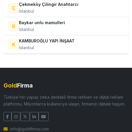
Çekmeköy Çilingir Anahtarcı
Ç
İstanbul
Baykar unlu mamulleri
B
İstanbul
KAMBUROĞLU YAPI İNŞAAT
K
İstanbul
Gold
Firma
Türkiye'nin yapay zeka destekli firma rehberi ve dijital reklam
platformu. Milyonlarca kullanıcıya ulaşın, firmanızı dijitale taşıyın.
info@goldfirma.com