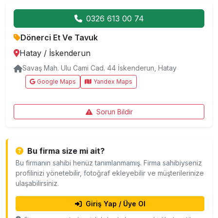
0326 613 00 74
Dönerci Et Ve Tavuk
Hatay
/
İskenderun
Savaş Mah. Ulu Cami Cad. 44 İskenderun, Hatay
Google Maps
Yandex Maps
Sorun Bildir
Bu firma size mi ait?
Bu firmanın sahibi henüz tanımlanmamış. Firma sahibiyseniz
profilinizi yönetebilir, fotoğraf ekleyebilir ve müşterilerinize
ulaşabilirsiniz.
Giriş Yap / Üye Ol