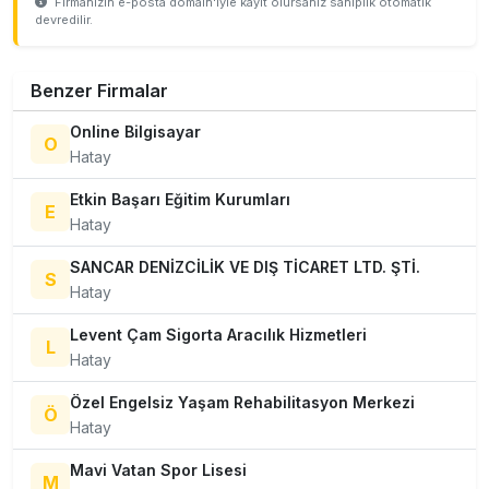
Firmanızın e-posta domain'iyle kayıt olursanız sahiplik otomatik
devredilir.
Benzer Firmalar
Online Bilgisayar
O
Hatay
Etkin Başarı Eğitim Kurumları
E
Hatay
SANCAR DENİZCİLİK VE DIŞ TİCARET LTD. ŞTİ.
S
Hatay
Levent Çam Sigorta Aracılık Hizmetleri
L
Hatay
Özel Engelsiz Yaşam Rehabilitasyon Merkezi
Ö
Hatay
Mavi Vatan Spor Lisesi
M