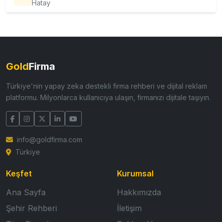
Hatay
Gold
Firma
Türkiye'nin yapay zeka destekli firma rehberi ve dijital reklam
platformu. Milyonlarca kullanıcıya ulaşın, firmanızı dijitale taşıyın.
info@goldfirma.com
Türkiye
Keşfet
Kurumsal
Ana Sayfa
Hakkımızda
Şehir Rehberi
İletişim