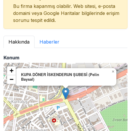
Bu firma kapanmış olabilir. Web sitesi, e-posta
domaini veya Google Haritalar bilgilerinde erişim
sorunu tespit edildi.
Hakkında
Haberler
Konum
+
×
KUPA DÖNER İSKENDERUN ŞUBESİ (Pelin
−
Baysal)