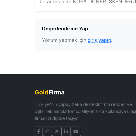
bir adres olan KUPA DÖNER İSKENDERUN ŞU
Değerlendirme Yap
Yorum yapmak için
giriş yapın
.
Gold
Firma
Türkiye'nin yapay zeka destekli firma rehberi ve
dijital reklam platformu. Milyonlarca kullanıcıya ulaşı
firmanızı dijitale taşıyın.