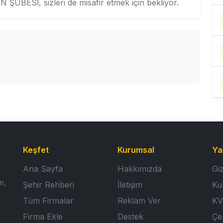
BESİ, sizleri de misafir etmek için bekliyor.
Keşfet
Kurumsal
Ya
Ana Sayfa
Hakkımızda
Giz
n,
Şehir Rehberi
İletişim
Ku
Tüm Firmalar
Reklam Ver
KV
Firma Ekle
Destek
Çer