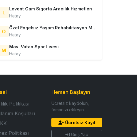
Levent Çam Sigorta Aracılık Hizmetleri
L
Hatay
Özel Engelsiz Yaşam Rehabilitasyon Merkezi
Ö
Hatay
Mavi Vatan Spor Lisesi
M
Hatay
sal
Hemen Başlayın
lilik Politikası
Ücretsiz kaydolun,
firmanızı ekleyin.
llanım Koşulları
Ücretsiz Kayıt
KK
ez Politikası
Giriş Yap