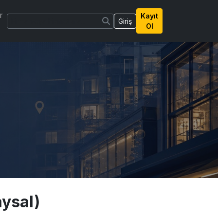
r
Kayıt
Giriş
Ol
ysal)