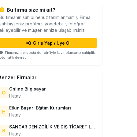
Bu firma size mi ait?
Bu firmanın sahibi henüz tanımlanmamış. Firma
sahibiyseniz profilinizi yönetebilir, fotoğraf
ekleyebilir ve müşterilerinize ulaşabilirsiniz.
Giriş Yap / Üye Ol
Firmanızın e-posta domain'iyle kayıt olursanız sahiplik
otomatik devredilir.
Benzer Firmalar
Online Bilgisayar
O
Hatay
Etkin Başarı Eğitim Kurumları
E
Hatay
SANCAR DENİZCİLİK VE DIŞ TİCARET LTD. ŞTİ.
S
Hatay