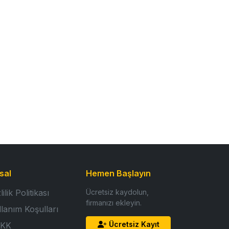
sal
Hemen Başlayın
lilik Politikası
Ücretsiz kaydolun,
firmanızı ekleyin.
llanım Koşulları
Ücretsiz Kayıt
KK