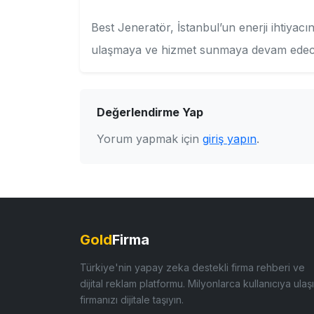
Best Jeneratör, İstanbul’un enerji ihtiyacın
ulaşmaya ve hizmet sunmaya devam edece
Değerlendirme Yap
Yorum yapmak için
giriş yapın
.
Gold
Firma
Türkiye'nin yapay zeka destekli firma rehberi ve
dijital reklam platformu. Milyonlarca kullanıcıya ulaşı
firmanızı dijitale taşıyın.