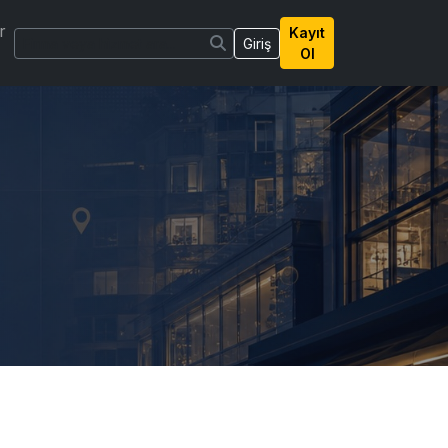
r
Kayıt
Giriş
Ol