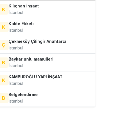
Kılıçhan İnşaat
K
İstanbul
Kalite Etiketi
K
İstanbul
Çekmeköy Çilingir Anahtarcı
Ç
İstanbul
Baykar unlu mamulleri
B
İstanbul
KAMBUROĞLU YAPI İNŞAAT
K
İstanbul
Belgelendirme
B
İstanbul