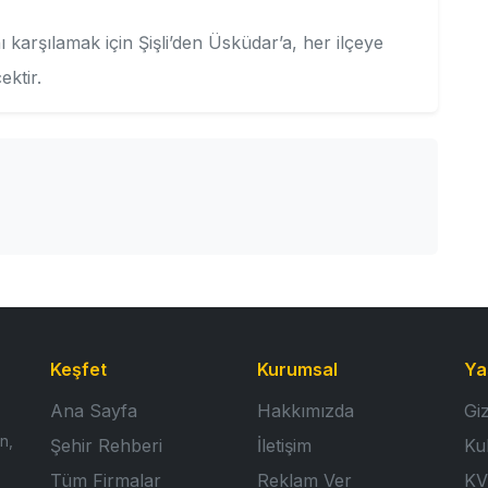
ı karşılamak için Şişli’den Üsküdar’a, her ilçeye
ktir.
Keşfet
Kurumsal
Ya
Ana Sayfa
Hakkımızda
Giz
n,
Şehir Rehberi
İletişim
Ku
Tüm Firmalar
Reklam Ver
KV