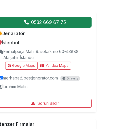
0532 669 67 75
Jenaratör
İstanbul
Ferhatpaşa Mah. 9. sokak no 60-43888
Ataşehir İstanbul
Google Maps
Yandex Maps
merhaba@bestjenerator.com
Onaysız
İbrahim Metin
Sorun Bildir
Benzer Firmalar