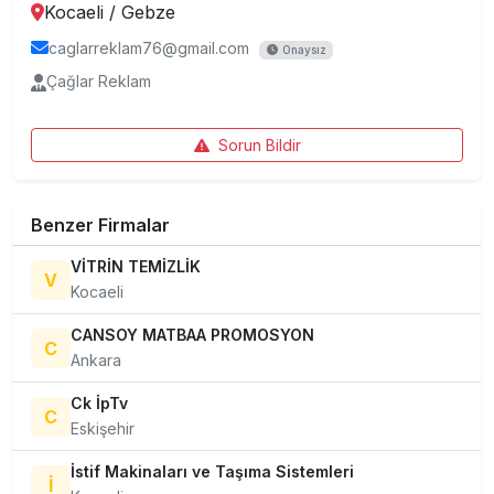
Kocaeli
/
Gebze
caglarreklam76@gmail.com
Onaysız
Çağlar Reklam
Sorun Bildir
Benzer Firmalar
VİTRİN TEMİZLİK
V
Kocaeli
CANSOY MATBAA PROMOSYON
C
Ankara
Ck İpTv
C
Eskişehir
İstif Makinaları ve Taşıma Sistemleri
İ