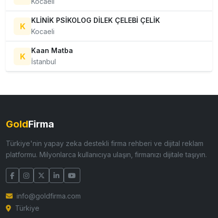
Kocaeli
KLİNİK PSİKOLOG DİLEK ÇELEBİ ÇELİK
K
Kocaeli
Kaan Matba
K
İstanbul
Gold
Firma
Türkiye'nin yapay zeka destekli firma rehberi ve dijital reklam
platformu. Milyonlarca kullanıcıya ulaşın, firmanızı dijitale taşıyın.
info@goldfirma.com
Türkiye