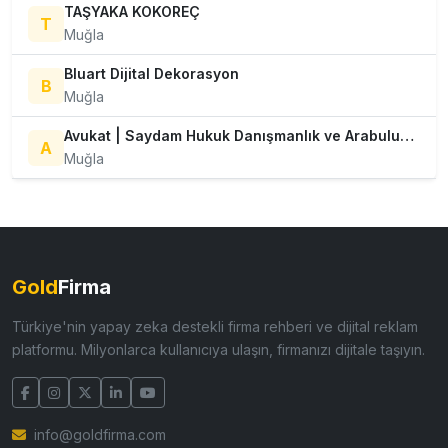
TAŞYAKA KOKOREÇ
T
Muğla
Bluart Dijital Dekorasyon
B
Muğla
Avukat | Saydam Hukuk Danışmanlık ve Arabuluculuk
A
Muğla
Gold
Firma
Türkiye'nin yapay zeka destekli firma rehberi ve dijital reklam
platformu. Milyonlarca kullanıcıya ulaşın, firmanızı dijitale taşıyın.
info@goldfirma.com