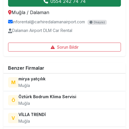
0554 242 74 74
Muğla
/
Dalaman
inforental@carhiredalamanairport.com
Onaysız
Dalaman Airport DLM Car Rental
Sorun Bildir
Benzer Firmalar
mirya yatçılık
M
Muğla
Öztürk Bodrum Klima Servisi
Ö
Muğla
VİLLA TRENDİ
V
Muğla