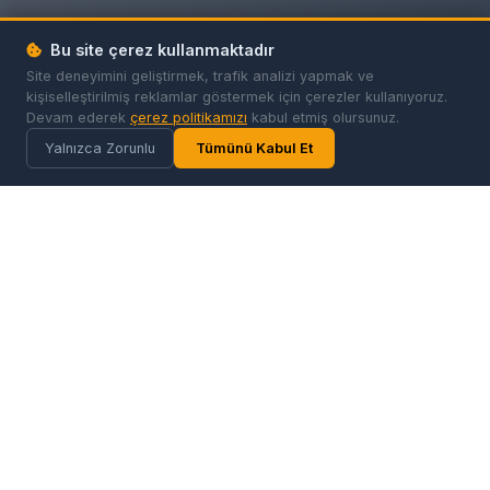
Bu site çerez kullanmaktadır
Site deneyimini geliştirmek, trafik analizi yapmak ve
kişiselleştirilmiş reklamlar göstermek için çerezler kullanıyoruz.
Devam ederek
çerez politikamızı
kabul etmiş olursunuz.
Yalnızca Zorunlu
Tümünü Kabul Et
Gold
Firma
Türkiye'nin yapay zeka destekli firma rehberi ve dijital reklam
platformu. Milyonlarca kullanıcıya ulaşın, firmanızı dijitale taşıyın.