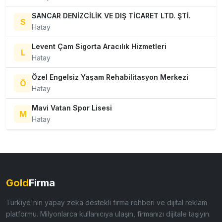
SANCAR DENİZCİLİK VE DIŞ TİCARET LTD. ŞTİ.
S
Hatay
Levent Çam Sigorta Aracılık Hizmetleri
L
Hatay
Özel Engelsiz Yaşam Rehabilitasyon Merkezi
Ö
Hatay
Mavi Vatan Spor Lisesi
M
Hatay
Gold
Firma
Türkiye'nin yapay zeka destekli firma rehberi ve dijital reklam
platformu. Milyonlarca kullanıcıya ulaşın, firmanızı dijitale taşıyın.