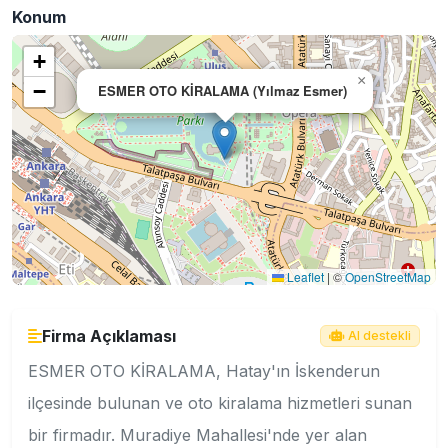
Konum
+
×
−
ESMER OTO KİRALAMA (Yılmaz Esmer)
Leaflet
|
©
OpenStreetMap
Firma Açıklaması
AI destekli
ESMER OTO KİRALAMA, Hatay'ın İskenderun
ilçesinde bulunan ve oto kiralama hizmetleri sunan
bir firmadır. Muradiye Mahallesi'nde yer alan